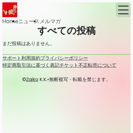
Home
ニュース
メルマガ
すべての投稿
まだ投稿はありません。
サポート
利用規約
プライバシーポリシー
特定商取引法に基づく表記
チケット不正転売について
©
Zaiko
K.K.
•
無断複写・転載を禁じます。